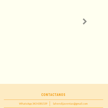
CONTACTANOS
WhatsApp 343 4381539
lahendijaventas@gmail.com