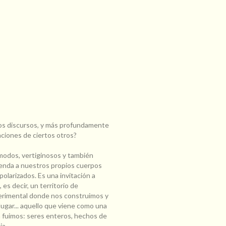
ros discursos, y más profundamente
aciones de ciertos otros?
modos, vertiginosos y también
renda a nuestros propios cuerpos
polarizados. Es una invitación a
es decir, un territorio de
perimental donde nos construimos y
ugar... aquello que viene como una
ca fuimos: seres enteros, hechos de
ia.