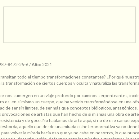
Medios de envío
Entregas para el CP:
CAMBIAR CP
-987-8472-25-6 /
Año
: 2021
transitan todo el tiempo transformaciones constantes? ¿Por qué nuest
 la transformación de ciertos cuerpos y oculta y naturaliza las transform
tor nos sumergen en un viaje profundo por caminos serpenteantes, incó
ibro es, en sí mismo un cuerpo, que ha venido transformándose en una of
idad de ser sin límites, de ser más que conceptos biólogicos, antagónicos, 
as provocaciones de artistas que han hecho de sí mismas una obra de arte, 
 resistencia y de goce. No hablamos de arte aquí, si no de ese campo ex
esborda, aquello que desde una mirada cisheteronormativa ya no tiene l
 para volver la mirada hacia eso que ya no cabe en nosotrxs, lo que nun
eriencia, desarticulación, deformes ante las miradas extranjeras y la prop