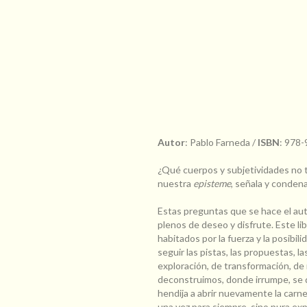
Autor
: Pablo Farneda /
ISBN
: 978
¿Qué cuerpos y subjetividades no 
nuestra
episteme
, señala y condena
Estas preguntas que se hace el au
plenos de deseo y disfrute. Este l
habitados por la fuerza y la posibil
seguir las pistas, las propuestas, l
exploración, de transformación, de
deconstruimos, donde irrumpe, se d
hendija a abrir nuevamente la carne
una vez para siempre, sino pura exp