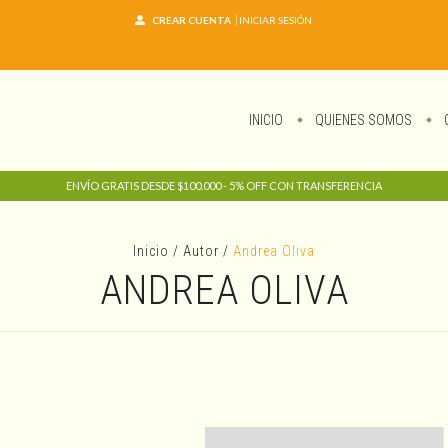
CREAR CUENTA
INICIAR SESIÓN
INICIO
QUIENES SOMOS
ENVÍO GRATIS DESDE $100.000 - 5% OFF CON TRANSFERENCIA
Inicio
/
Autor
/
Andrea Oliva
ANDREA OLIVA