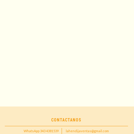
CONTACTANOS
WhatsApp 343 4381539
lahendijaventas@gmail.com