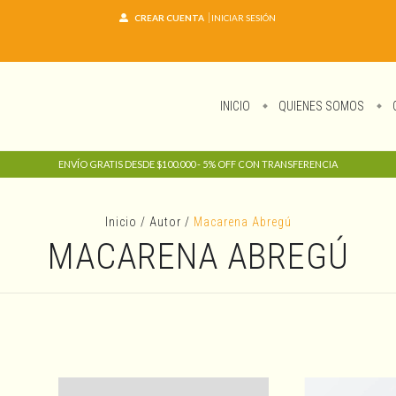
CREAR CUENTA
INICIAR SESIÓN
INICIO
QUIENES SOMOS
ENVÍO GRATIS DESDE $100.000 - 5% OFF CON TRANSFERENCIA
Inicio
/
Autor
/
Macarena Abregú
MACARENA ABREGÚ