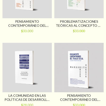
PENSAMIENTO
PROBLEMATIZACIONES
CONTEMPORÁNEO DEL
TEÓRICAS AL CONCEPTO DE
TRABAJO SOCIAL.
INTERVENCIÓN EN TRABAJO
$33.000
$33.000
PROPOSICIONES DE SAÚL
SOCIAL. PERSPECTIVAS
KARSZ
LATINOAMERICANAS
LA COMUNIDAD EN LAS
PENSAMIENTO
POLÍTICAS DE DESARROLLO
CONTEMPORÁNEO DEL
SOCIAL
TRABAJO SOCIAL. LA
$29.000
$33.000