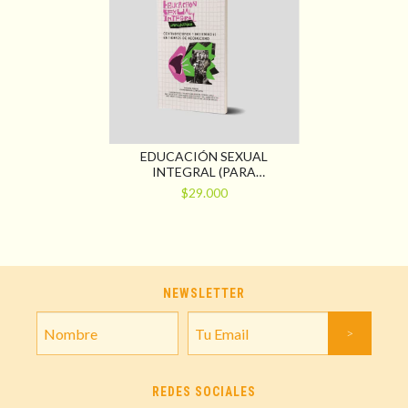
EDUCACIÓN SEXUAL
INTEGRAL (PARA
LIBERTARIOS)
$29.000
CONTRADISCURSOS Y
RESISTENCIAS EN TIEMPOS
DE NEOFASCISMO
NEWSLETTER
REDES SOCIALES