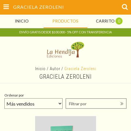
GRACIELA ZEROLENI
INICIO
PRODUCTOS
CARRITO
0
ENVÍO GRATIS DESDE $100.000 - 5% OFF CON TRANSFERENCIA
Inicio
/
Autor
/
Graciela Zeroleni
GRACIELA ZEROLENI
Ordenar por
Filtrar por