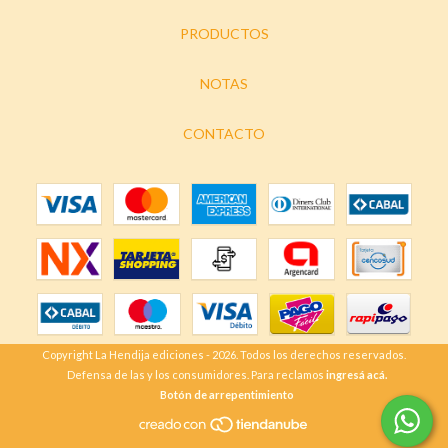
PRODUCTOS
NOTAS
CONTACTO
Copyright La Hendija ediciones - 2026. Todos los derechos reservados.
Defensa de las y los consumidores. Para reclamos
ingresá acá.
Botón de arrepentimiento