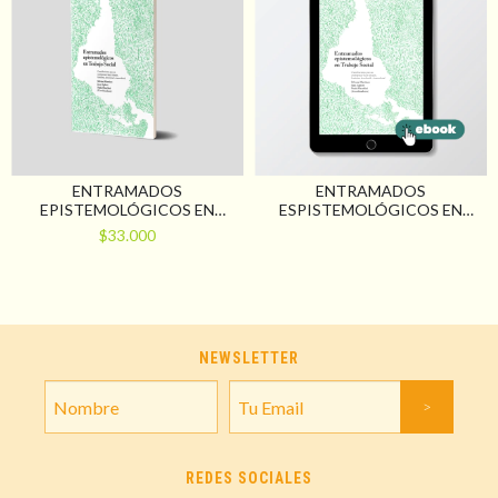
ENTRAMADOS
ENTRAMADOS
EPISTEMOLÓGICOS EN
ESPISTEMOLÓGICOS EN
TRABAJO SOCIAL.
TRABAJO SOCIAL.
$33.000
CONTRIBUCIONES PARA UN
CONTRIBUCIONES PARA UN
SENTIPENSAR-HACER
SENTI-PENSAR SITUADO,
SITUADO, FEMINISTA,
FEMINISTA, DESCOLONIAL Y
DESCOLONIAL E
INTERCULTURAL
INTERCULTURAL
NEWSLETTER
REDES SOCIALES