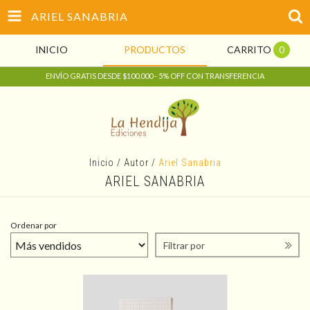
ARIEL SANABRIA
INICIO
PRODUCTOS
CARRITO
0
ENVÍO GRATIS DESDE $100.000 - 5% OFF CON TRANSFERENCIA
Inicio
/
Autor
/
Ariel Sanabria
ARIEL SANABRIA
Ordenar por
Filtrar por