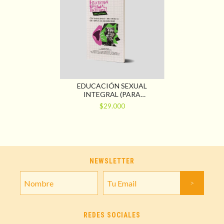
EDUCACIÓN SEXUAL
INTEGRAL (PARA
LIBERTARIOS)
$29.000
CONTRADISCURSOS Y
RESISTENCIAS EN TIEMPOS
DE NEOFASCISMO
NEWSLETTER
REDES SOCIALES