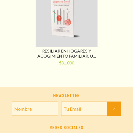
RESILIAR EN HOGARES Y
ACOGIMIENTO FAMILIAR. UN
DESAFÍO NECESARIO PARA
$31.000
LOS PROCESOS DE
REINTEGROS FAMILIARES Y
ADOPCIONES
NEWSLETTER
REDES SOCIALES