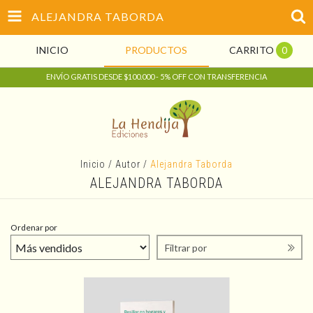
ALEJANDRA TABORDA
INICIO
PRODUCTOS
CARRITO
0
ENVÍO GRATIS DESDE $100.000 - 5% OFF CON TRANSFERENCIA
Inicio
/
Autor
/
Alejandra Taborda
ALEJANDRA TABORDA
Ordenar por
Filtrar por