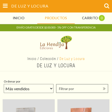
DE LUZ Y LOCURA
INICIO
PRODUCTOS
CARRITO
0
ENVÍO GRATIS DESDE $100.000 - 5% OFF CON TRANSFERENCIA
Inicio
/
Colección
/
De Luz y Locura
DE LUZ Y LOCURA
Ordenar por
Filtrar por