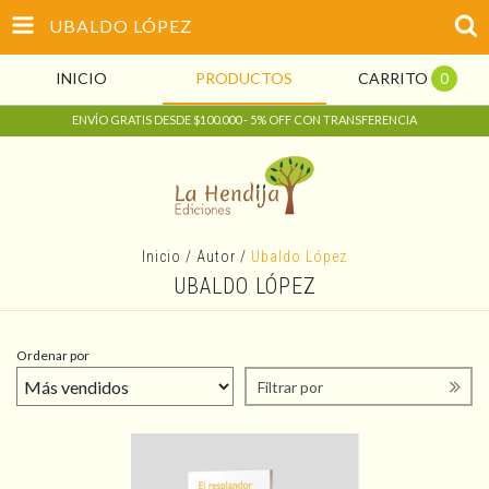
UBALDO LÓPEZ
INICIO
PRODUCTOS
CARRITO
0
ENVÍO GRATIS DESDE $100.000 - 5% OFF CON TRANSFERENCIA
Inicio
/
Autor
/
Ubaldo López
UBALDO LÓPEZ
Ordenar por
Filtrar por