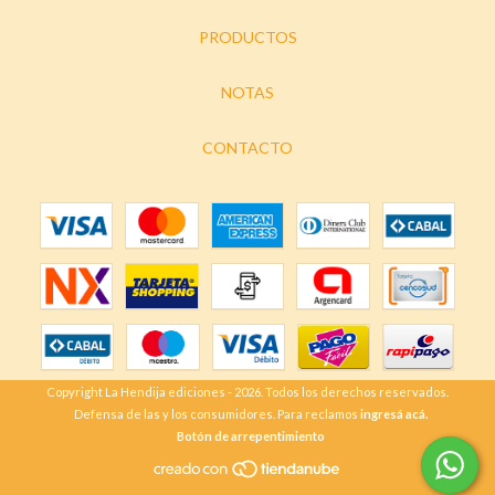
PRODUCTOS
NOTAS
CONTACTO
Copyright La Hendija ediciones - 2026. Todos los derechos reservados.
Defensa de las y los consumidores. Para reclamos
ingresá acá.
Botón de arrepentimiento