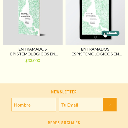
ENTRAMADOS
ENTRAMADOS
EPISTEMOLÓGICOS EN
ESPISTEMOLÓGICOS EN
TRABAJO SOCIAL.
TRABAJO SOCIAL.
$33.000
CONTRIBUCIONES PARA UN
CONTRIBUCIONES PARA UN
SENTIPENSAR-HACER
SENTI-PENSAR SITUADO,
SITUADO, FEMINISTA,
FEMINISTA, DESCOLONIAL Y
DESCOLONIAL E
INTERCULTURAL
INTERCULTURAL
NEWSLETTER
REDES SOCIALES