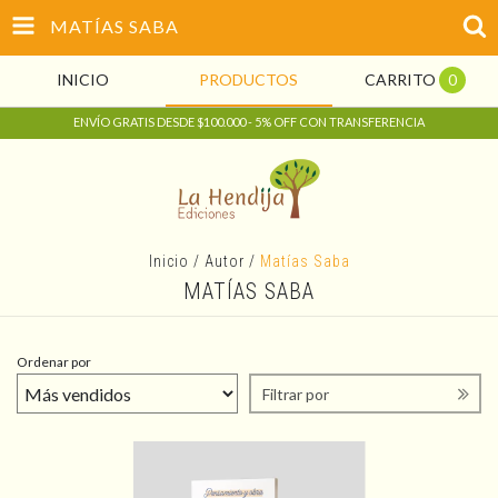
MATÍAS SABA
INICIO
PRODUCTOS
CARRITO
0
ENVÍO GRATIS DESDE $100.000 - 5% OFF CON TRANSFERENCIA
Inicio
/
Autor
/
Matías Saba
MATÍAS SABA
Ordenar por
Filtrar por