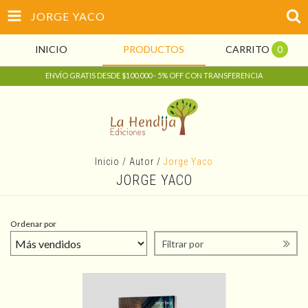
JORGE YACO
INICIO
PRODUCTOS
CARRITO
0
ENVÍO GRATIS DESDE $100.000 - 5% OFF CON TRANSFERENCIA
Inicio
/
Autor
/
Jorge Yaco
JORGE YACO
Ordenar por
Filtrar por