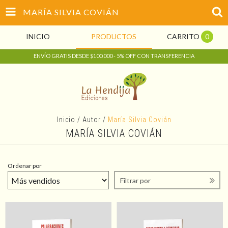
MARÍA SILVIA COVIÁN
INICIO
PRODUCTOS
CARRITO
0
ENVÍO GRATIS DESDE $100.000 - 5% OFF CON TRANSFERENCIA
Inicio
/
Autor
/
María Silvia Covián
MARÍA SILVIA COVIÁN
Ordenar por
Filtrar por