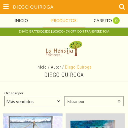
DIEGO QUIROGA
INICIO
PRODUCTOS
CARRITO
0
ENVÍO GRATIS DESDE $100.000 - 5% OFF CON TRANSFERENCIA
Inicio
/
Autor
/
Diego Quiroga
DIEGO QUIROGA
Ordenar por
Filtrar por