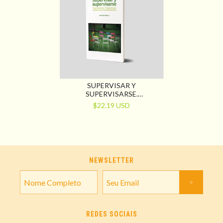
SUPERVISAR Y
SUPERVISARSE.
EXPERIENCIAS EN TRABAJO
$22.19 USD
SOCIAL, EQUIPOS INTER Y
TRANSDISCIPLINARIOS
NEWSLETTER
REDES SOCIAIS