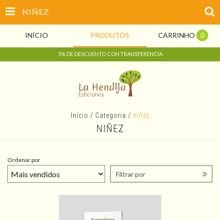
NIÑEZ
INÍCIO
PRODUTOS
CARRINHO
0
5% DE DESCUENTO CON TRANSFERENCIA
Início
/
Categoria
/
niñez
NIÑEZ
Ordenar por
Filtrar por