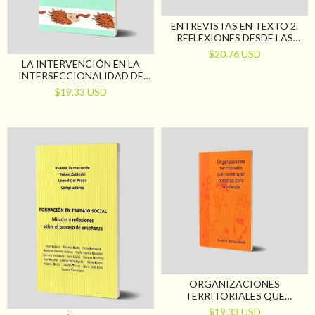
ENTREVISTAS EN TEXTO 2.
REFLEXIONES DESDE LAS
CIENCIAS SOCIALES
$20.76 USD
LA INTERVENCIÓN EN LA
INTERSECCIONALIDAD DE
DESIGUALDADES
$19.33 USD
ORGANIZACIONES
TERRITORIALES QUE
CONSTRUYEN POLÍTICAS
$19.33 USD