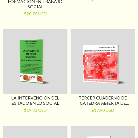
FORMACIÓN EN TRABAJO
PARA LA INFANCIA
SOCIAL
$20.76 USD
LA INTERVENCIÓN DEL
TERCER CUADERNO DE
ESTADO EN LO SOCIAL
CÁTEDRA ABIERTA DE
POLÍTICA Y PLANIFICACIÓN
$19.33 USD
$17.90 USD
SOCIAL