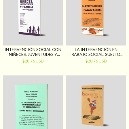
INTERVENCIÓN SOCIAL CON
LA INTERVENCIÓN EN
NIÑECES, JUVENTUDES Y
TRABAJO SOCIAL. SUEJTOS,
FAMILIA
PRÁCTICAS Y POLÍTICAS
$20.76 USD
$20.76 USD