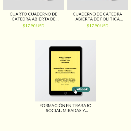
CUARTO CUADERNO DE
CUADERNO DE CÁTEDRA
CÁTEDRA ABIERTA DE
ABIERTA DE POLÍTICA
POLÍTICA Y PLANIFICACIÓN
SOCIAL
$17.90 USD
$17.90 USD
SOCIAL
FORMACIÓN EN TRABAJO
SOCIAL. MIRADAS Y
REFLEXIONES SOBRE EL
PROCESO DE ENSEÑANZA