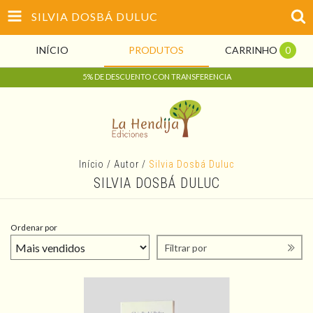
SILVIA DOSBÁ DULUC
INÍCIO
PRODUTOS
CARRINHO
0
5% DE DESCUENTO CON TRANSFERENCIA
Início
/
Autor
/
Silvia Dosbá Duluc
SILVIA DOSBÁ DULUC
Ordenar por
Filtrar por