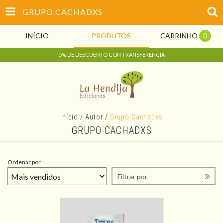
GRUPO CACHADXS
INÍCIO
PRODUTOS
CARRINHO
0
5% DE DESCUENTO CON TRANSFERENCIA
Início
/
Autor
/
Grupo Cachadxs
GRUPO CACHADXS
Ordenar por
Filtrar por