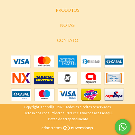
PRODUTOS
NOTAS
CONTATO
Copyright lahendija - 2026. Todos os direitos reservados.
Defesa dos consumidores. Para reclamações
acesse aqui.
Botão de arrependimento