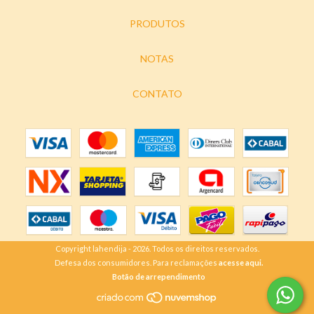
PRODUTOS
NOTAS
CONTATO
Copyright lahendija - 2026. Todos os direitos reservados.
Defesa dos consumidores. Para reclamações
acesse aqui.
Botão de arrependimento