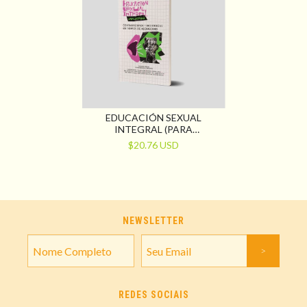
EDUCACIÓN SEXUAL
INTEGRAL (PARA
LIBERTARIOS)
$20.76 USD
CONTRADISCURSOS Y
RESISTENCIAS EN TIEMPOS
DE NEOFASCISMO
NEWSLETTER
REDES SOCIAIS