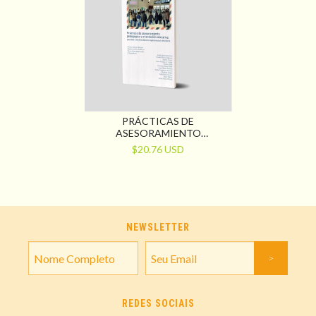
PRÁCTICAS DE
ASESORAMIENTO
PEDAGÓGICO Y
$20.76 USD
ORIENTACIÓN EDUCATIVA.
POSTALES Y ESCENAS DE
UNA EXPERIENCIA EN
TERRITORIO
NEWSLETTER
REDES SOCIAIS