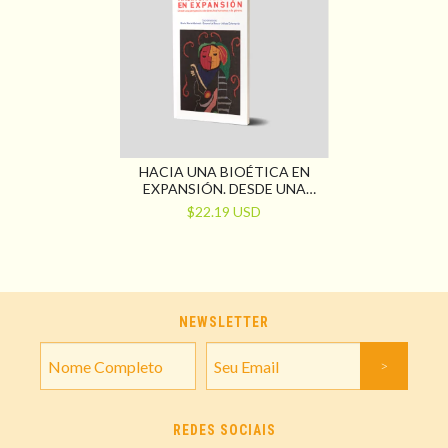
HACIA UNA BIOÉTICA EN
EXPANSIÓN. DESDE UNA
PERSPECTIVA DE DERECHOS
$22.19 USD
HUMANOS Y DE GÉNERO
NEWSLETTER
REDES SOCIAIS