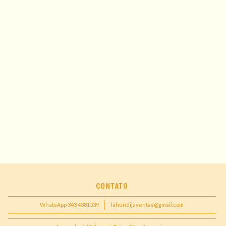
CONTATO
WhatsApp 343 4381539
lahendijaventas@gmail.com